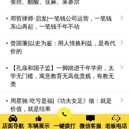
蚕丝、醋酸、亚麻、莱赛尔
邓哲律师·启发|一笔钱公司运营，一笔钱
东山再起，一笔钱千年不动
曾国藩|以史为鉴：用人情换利益，是有代
价的
【孔庙和国子监】一脚踏进千年学府，太
学无门槛，寓意教育无高低贵贱，有教无
类
周星驰·吃亏是福|《功夫女足》做：就是
价值，就是结果
《六韬》解读：道德、仁义、利他，能发
店面导航
车辆展示
一键拨打
微信客服
老板电话